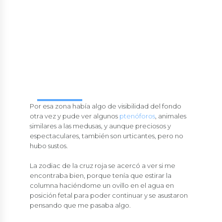
¿Cómo mojarte?
Por esa zona había algo de visibilidad del fondo
otra vez y pude ver algunos
ptenóforos
, animales
similares a las medusas, y aunque preciosos y
espectaculares, también son urticantes, pero no
hubo sustos.
La zodiac de la cruz roja se acercó a ver si me
encontraba bien, porque tenía que estirar la
columna haciéndome un ovillo en el agua en
posición fetal para poder continuar y se asustaron
pensando que me pasaba algo.