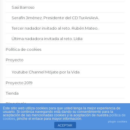
Sasi Barroso
Serafín Jiménez. Presidente del CD TurAniAnA.
Tercer nadador invitado al reto. Rubén Mateo.
Última nadadora invitada al reto. Lídia
Política de cookies
Proyecto
Youtube Channel Mójate por la Vida
Proyecto 2019
Tienda
Blog single
Este sitio web utiliza cookies para que usted tenga la mejor experiencia de
usuario. Si continúa navegando está dando su consentimiento para la
aceptación de las mencionadas cookies y la aceptación de nuestra
política de
cookies
, pinche el enlace para mayor información.
plugin cookies
ACEPTAR