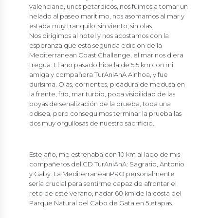
valenciano, unos petardicos, nos fuimos a tomar un
helado al paseo marítimo, nos asomamos al mar y
estaba muy tranquilo, sin viento, sin olas.
Nos dirigimos al hotel y nos acostamos con la
esperanza que esta segunda edición de la
Mediterranean Coast Challenge, el mar nos diera
tregua. El año pasado hice la de 5,5 km con mi
amiga y compañera TurAniAnA Ainhoa, y fue
durísima. Olas, corrientes, picadura de medusa en
la frente, frío, mar turbio, poca visibilidad de las
boyas de señalización de la prueba, toda una
odisea, pero conseguimos terminar la prueba las
dos muy orgullosas de nuestro sacrificio.
Este año, me estrenaba con 10 km al lado de mis
compañeros del CD TurAniAnA: Sagrario, Antonio
y Gaby. La MediterraneanPRO personalmente
sería crucial para sentirme capaz de afrontar el
reto de este verano, nadar 60 km de la costa del
Parque Natural del Cabo de Gata en 5 etapas.