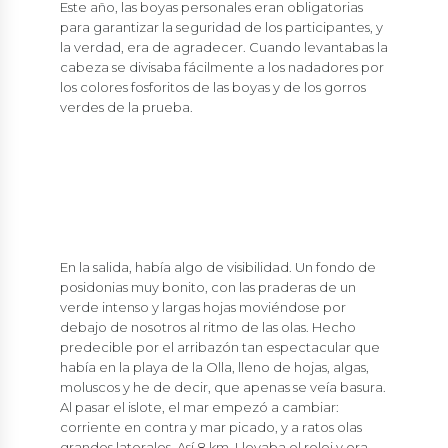
Este año, las boyas personales eran obligatorias
para garantizar la seguridad de los participantes, y
la verdad, era de agradecer. Cuando levantabas la
cabeza se divisaba fácilmente a los nadadores por
los colores fosforitos de las boyas y de los gorros
verdes de la prueba.
En la salida, había algo de visibilidad. Un fondo de
posidonias muy bonito, con las praderas de un
verde intenso y largas hojas moviéndose por
debajo de nosotros al ritmo de las olas. Hecho
predecible por el arribazón tan espectacular que
había en la playa de la Olla, lleno de hojas, algas,
moluscos y he de decir, que apenas se veía basura.
Al pasar el islote, el mar empezó a cambiar:
corriente en contra y mar picado, y a ratos olas
grandes laterales. Así 8 km. Llevaba el reloj y era