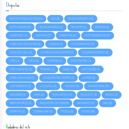
Etiquetas
#MOJATEPORLAVIDA
(64)
12+1
(9)
30 ANIVERSARIO
(10)
ACTIVIDADES
(9)
AGUA AMARGA
(2)
AGUSTÍN
(2)
AINHOA
(6)
ALBACETE
(4)
ALMERÍA
(7)
ARANCHA
(4)
AYTO ROQUETAS
(7)
CABO DE GATA-NÍJAR
(3)
CARLOS
(3)
CD TURANIANA
(8)
CENA DE GALA
(3)
CN BAHÍA DE ALMERÍA
(3)
COLABORADORES
(5)
CRIS
(4)
CRUZ
(3)
CÁMARA
(2)
DIPUTACIÓN
(4)
DOCUMENTAL
(3)
ETAPAS
(4)
GABI
(4)
INVITADOS
(5)
JOSÉ JUAN RUBÍ
(4)
LA ISLETA DEL MORO
(2)
LA PAZ
(2)
LOS TRONCOS
(3)
LUZ AZUL
(4)
MADRID
(3)
NADADORES
(27)
NAVARRA
(3)
OWS
(6)
PESCARTES
(14)
PEUGEOT
(3)
RADIO
(2)
RAFA MUÑOZ
(3)
ROQUETAS DE MAR
(9)
SAGRARIO
(4)
SASI
(8)
SERAFÍN
(2)
TURANIANA
(5)
TÍJOLA
(2)
VIDEO
(18)
Nadadores del reto