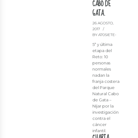
CABO DE
GATA.
26 AGOSTO,
2017
BY A70SIETE-
5ª y última
etapa del
Reto: 10
personas
normales
nadan la
franja costera
del Parque
Natural Cabo
de Gata –
Nïjar por la
investigación
contra el
cáncer
infantil.