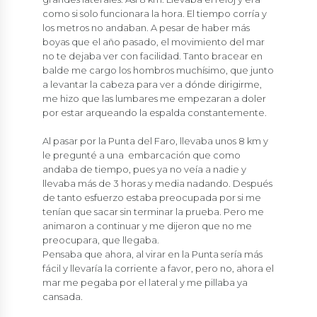
como si solo funcionara la hora. El tiempo corría y
los metros no andaban. A pesar de haber más
boyas que el año pasado, el movimiento del mar
no te dejaba ver con facilidad. Tanto bracear en
balde me cargo los hombros muchísimo, que junto
a levantar la cabeza para ver a dónde dirigirme,
me hizo que las lumbares me empezaran a doler
por estar arqueando la espalda constantemente.
Al pasar por la Punta del Faro, llevaba unos 8 km y
le pregunté a una embarcación que como
andaba de tiempo, pues ya no veía a nadie y
llevaba más de 3 horas y media nadando. Después
de tanto esfuerzo estaba preocupada por si me
tenían que sacar sin terminar la prueba. Pero me
animaron a continuar y me dijeron que no me
preocupara, que llegaba.
Pensaba que ahora, al virar en la Punta sería más
fácil y llevaría la corriente a favor, pero no, ahora el
mar me pegaba por el lateral y me pillaba ya
cansada.