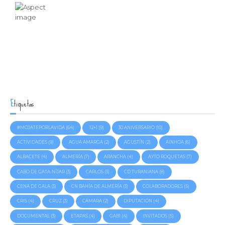
Etiquetas
#MOJATEPORLAVIDA
(64)
12+1
(9)
30 ANIVERSARIO
(10)
ACTIVIDADES
(9)
AGUA AMARGA
(2)
AGUSTÍN
(2)
AINHOA
(6)
ALBACETE
(4)
ALMERÍA
(7)
ARANCHA
(4)
AYTO ROQUETAS
(7)
CABO DE GATA-NÍJAR
(3)
CARLOS
(3)
CD TURANIANA
(8)
CENA DE GALA
(3)
CN BAHÍA DE ALMERÍA
(3)
COLABORADORES
(5)
CRIS
(4)
CRUZ
(3)
CÁMARA
(2)
DIPUTACIÓN
(4)
DOCUMENTAL
(3)
ETAPAS
(4)
GABI
(4)
INVITADOS
(5)