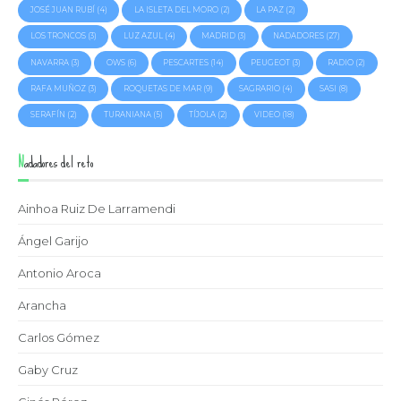
JOSÉ JUAN RUBÍ
(4)
LA ISLETA DEL MORO
(2)
LA PAZ
(2)
LOS TRONCOS
(3)
LUZ AZUL
(4)
MADRID
(3)
NADADORES
(27)
NAVARRA
(3)
OWS
(6)
PESCARTES
(14)
PEUGEOT
(3)
RADIO
(2)
RAFA MUÑOZ
(3)
ROQUETAS DE MAR
(9)
SAGRARIO
(4)
SASI
(8)
SERAFÍN
(2)
TURANIANA
(5)
TÍJOLA
(2)
VIDEO
(18)
Nadadores del reto
Ainhoa Ruiz De Larramendi
Ángel Garijo
Antonio Aroca
Arancha
Carlos Gómez
Gaby Cruz