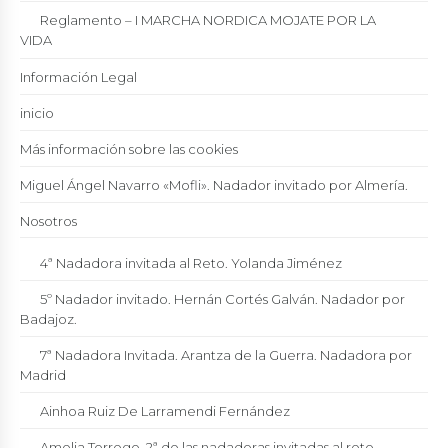
Reglamento – I MARCHA NORDICA MOJATE POR LA
VIDA
Información Legal
inicio
Más información sobre las cookies
Miguel Ángel Navarro «Mofli». Nadador invitado por Almería.
Nosotros
4ª Nadadora invitada al Reto. Yolanda Jiménez
5º Nadador invitado. Hernán Cortés Galván. Nadador por
Badajoz.
7ª Nadadora Invitada. Arantza de la Guerra. Nadadora por
Madrid
Ainhoa Ruiz De Larramendi Fernández
Amelia Torrego. 2ª de las nadadoras invitadas al reto.