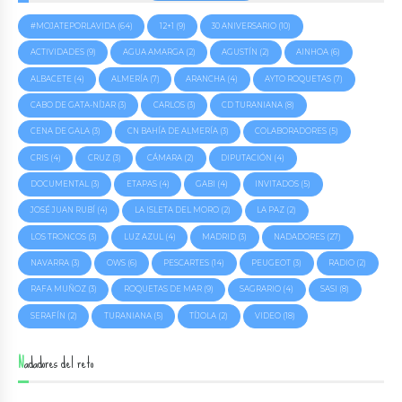
#MOJATEPORLAVIDA
(64)
12+1
(9)
30 ANIVERSARIO
(10)
ACTIVIDADES
(9)
AGUA AMARGA
(2)
AGUSTÍN
(2)
AINHOA
(6)
ALBACETE
(4)
ALMERÍA
(7)
ARANCHA
(4)
AYTO ROQUETAS
(7)
CABO DE GATA-NÍJAR
(3)
CARLOS
(3)
CD TURANIANA
(8)
CENA DE GALA
(3)
CN BAHÍA DE ALMERÍA
(3)
COLABORADORES
(5)
CRIS
(4)
CRUZ
(3)
CÁMARA
(2)
DIPUTACIÓN
(4)
DOCUMENTAL
(3)
ETAPAS
(4)
GABI
(4)
INVITADOS
(5)
JOSÉ JUAN RUBÍ
(4)
LA ISLETA DEL MORO
(2)
LA PAZ
(2)
LOS TRONCOS
(3)
LUZ AZUL
(4)
MADRID
(3)
NADADORES
(27)
NAVARRA
(3)
OWS
(6)
PESCARTES
(14)
PEUGEOT
(3)
RADIO
(2)
RAFA MUÑOZ
(3)
ROQUETAS DE MAR
(9)
SAGRARIO
(4)
SASI
(8)
SERAFÍN
(2)
TURANIANA
(5)
TÍJOLA
(2)
VIDEO
(18)
Nadadores del reto