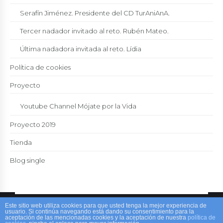
Serafín Jiménez. Presidente del CD TurAniAnA.
Tercer nadador invitado al reto. Rubén Mateo.
Última nadadora invitada al reto. Lídia
Política de cookies
Proyecto
Youtube Channel Mójate por la Vida
Proyecto 2019
Tienda
Blog single
Este sitio web utiliza cookies para que usted tenga la mejor experiencia de
Mójateporlavida.org
usuario. Si continúa navegando está dando su consentimiento para la
aceptación de las mencionadas cookies y la aceptación de nuestra
política de