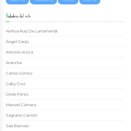
SERAFÍN
(2)
TURANIANA
(5)
TÍJOLA
(2)
VIDEO
(18)
Nadadores del reto
Ainhoa Ruiz De Larramendi
Ángel Garijo
Antonio Aroca
Arancha
Carlos Gómez
Gaby Cruz
Ginés Pérez
Manuel Cámara.
Sagrario Carrión
Sasi Barroso