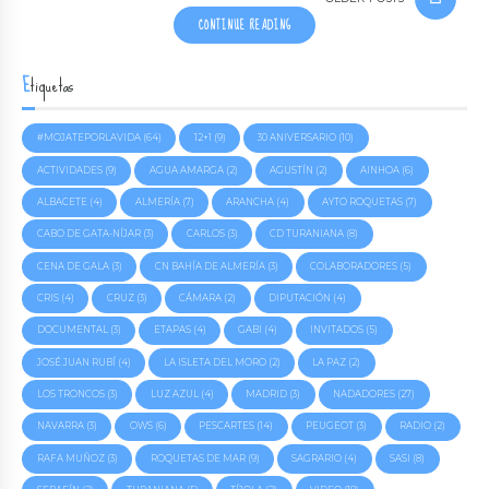
CONTINUE READING
Etiquetas
#MOJATEPORLAVIDA
(64)
12+1
(9)
30 ANIVERSARIO
(10)
ACTIVIDADES
(9)
AGUA AMARGA
(2)
AGUSTÍN
(2)
AINHOA
(6)
ALBACETE
(4)
ALMERÍA
(7)
ARANCHA
(4)
AYTO ROQUETAS
(7)
CABO DE GATA-NÍJAR
(3)
CARLOS
(3)
CD TURANIANA
(8)
CENA DE GALA
(3)
CN BAHÍA DE ALMERÍA
(3)
COLABORADORES
(5)
CRIS
(4)
CRUZ
(3)
CÁMARA
(2)
DIPUTACIÓN
(4)
DOCUMENTAL
(3)
ETAPAS
(4)
GABI
(4)
INVITADOS
(5)
JOSÉ JUAN RUBÍ
(4)
LA ISLETA DEL MORO
(2)
LA PAZ
(2)
LOS TRONCOS
(3)
LUZ AZUL
(4)
MADRID
(3)
NADADORES
(27)
NAVARRA
(3)
OWS
(6)
PESCARTES
(14)
PEUGEOT
(3)
RADIO
(2)
RAFA MUÑOZ
(3)
ROQUETAS DE MAR
(9)
SAGRARIO
(4)
SASI
(8)