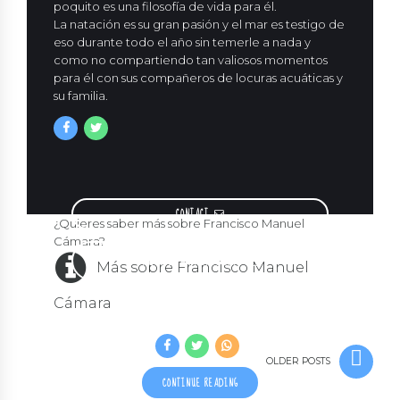
poquito es una filosofía de vida para él.
La natación es su gran pasión y el mar es testigo de
eso durante todo el año sin temerle a nada y
como no compartiendo tan valiosos momentos
para él con sus compañeros de locuras acuáticas y
su familia.
CONTACT
¿Quieres saber más sobre Francisco Manuel
Cámara?
METROS PARA CÁMARA
Más sobre Francisco Manuel
Cámara
OLDER POSTS
CONTINUE READING