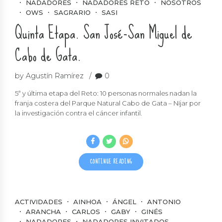
NADADORES
NADADORES RETO
NOSOTROS
OWS
SAGRARIO
SASI
Quinta Etapa. San José-San Miguel de
Cabo de Gata.
by Agustín Ramírez
0
5ª y última etapa del Reto: 10 personas normales nadan la
franja costera del Parque Natural Cabo de Gata – Nïjar por
la investigación contra el cáncer infantil.
CONTINUE READING
ACTIVIDADES
AINHOA
ÁNGEL
ANTONIO
ARANCHA
CARLOS
GABY
GINÉS
NADADORES
NADADORES INVITADOS