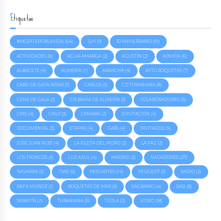
Etiquetas
#MOJATEPORLAVIDA
(64)
12+1
(9)
30 ANIVERSARIO
(10)
ACTIVIDADES
(9)
AGUA AMARGA
(2)
AGUSTÍN
(2)
AINHOA
(6)
ALBACETE
(4)
ALMERÍA
(7)
ARANCHA
(4)
AYTO ROQUETAS
(7)
CABO DE GATA-NÍJAR
(3)
CARLOS
(3)
CD TURANIANA
(8)
CENA DE GALA
(3)
CN BAHÍA DE ALMERÍA
(3)
COLABORADORES
(5)
CRIS
(4)
CRUZ
(3)
CÁMARA
(2)
DIPUTACIÓN
(4)
DOCUMENTAL
(3)
ETAPAS
(4)
GABI
(4)
INVITADOS
(5)
JOSÉ JUAN RUBÍ
(4)
LA ISLETA DEL MORO
(2)
LA PAZ
(2)
LOS TRONCOS
(3)
LUZ AZUL
(4)
MADRID
(3)
NADADORES
(27)
NAVARRA
(3)
OWS
(6)
PESCARTES
(14)
PEUGEOT
(3)
RADIO
(2)
RAFA MUÑOZ
(3)
ROQUETAS DE MAR
(9)
SAGRARIO
(4)
SASI
(8)
SERAFÍN
(2)
TURANIANA
(5)
TÍJOLA
(2)
VIDEO
(18)