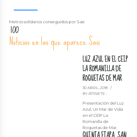
7
7
Ayuda a Sasi
8
8
0
9
9
Metros solidarios conseguidos por Sasi
1
0
0
2
Noticias en las que aparece Sasi
3
4
LUZ AZUL EN EL CEIP
5
LA ROMANILLA DE
6
ROQUETAS DE MAR
7
30 ABRIL, 2018
8
BY A70SIETE-
9
Presentación del Luz
Azul, Un Mar de Vida
0
en el CEIP La
Romanilla de
Roquetas de Mar.
QUINTA ETAPA. SAN