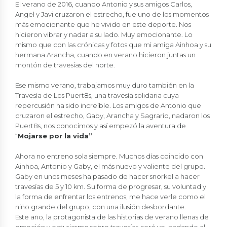
El verano de 2016, cuando Antonio y sus amigos Carlos,
Angel y Javi cruzaron el estrecho, fue uno de los momentos
más emocionante que he vivido en este deporte. Nos
hicieron vibrar y nadar a su lado. Muy emocionante. Lo
mismo que con las crónicas y fotos que mi amiga Ainhoa y su
hermana Arancha, cuando en verano hicieron juntas un
montón de travesías del norte.
Ese mismo verano, trabajamos muy duro también en la
Travesía de Los Puert8s, una travesía solidaria cuya
repercusión ha sido increíble. Los amigos de Antonio que
cruzaron el estrecho, Gaby, Arancha y Sagrario, nadaron los
Puert8s, nos conocimos y así empezó la aventura de
“
Mojarse por la vida
”
Ahora no entreno sola siempre. Muchos días coincido con
Ainhoa, Antonio y Gaby, el más nuevo y valiente del grupo.
Gaby en unos meses ha pasado de hacer snorkel a hacer
travesías de 5 y 10 km. Su forma de progresar, su voluntad y
la forma de enfrentar los entrenos, me hace verle como el
niño grande del grupo, con una ilusión desbordante.
Este año, la protagonista de las historias de verano llenas de
emoción y entusiasmo sobre travesías, seré yo, nadando al