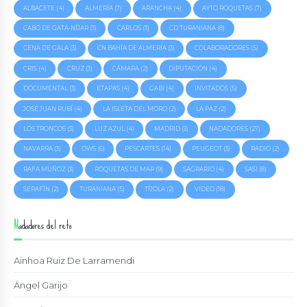
ALBACETE
(4)
ALMERÍA
(7)
ARANCHA
(4)
AYTO ROQUETAS
(7)
CABO DE GATA-NÍJAR
(3)
CARLOS
(3)
CD TURANIANA
(8)
CENA DE GALA
(3)
CN BAHÍA DE ALMERÍA
(3)
COLABORADORES
(5)
CRIS
(4)
CRUZ
(3)
CÁMARA
(2)
DIPUTACIÓN
(4)
DOCUMENTAL
(3)
ETAPAS
(4)
GABI
(4)
INVITADOS
(5)
JOSÉ JUAN RUBÍ
(4)
LA ISLETA DEL MORO
(2)
LA PAZ
(2)
LOS TRONCOS
(3)
LUZ AZUL
(4)
MADRID
(3)
NADADORES
(27)
NAVARRA
(3)
OWS
(6)
PESCARTES
(14)
PEUGEOT
(3)
RADIO
(2)
RAFA MUÑOZ
(3)
ROQUETAS DE MAR
(9)
SAGRARIO
(4)
SASI
(8)
SERAFÍN
(2)
TURANIANA
(5)
TÍJOLA
(2)
VIDEO
(18)
Nadadores del reto
Ainhoa Ruiz De Larramendi
Ángel Garijo