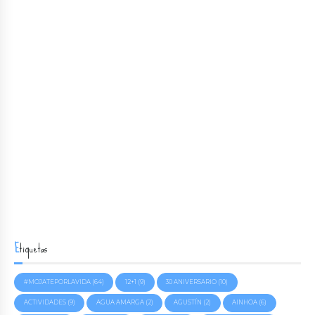
Etiquetas
#MOJATEPORLAVIDA
(64)
12+1
(9)
30 ANIVERSARIO
(10)
ACTIVIDADES
(9)
AGUA AMARGA
(2)
AGUSTÍN
(2)
AINHOA
(6)