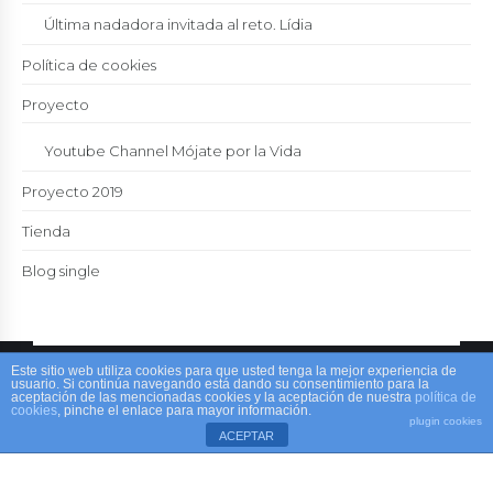
Última nadadora invitada al reto. Lídia
Política de cookies
Proyecto
Youtube Channel Mójate por la Vida
Proyecto 2019
Tienda
Blog single
Este sitio web utiliza cookies para que usted tenga la mejor experiencia de
Mójateporlavida.org
usuario. Si continúa navegando está dando su consentimiento para la
aceptación de las mencionadas cookies y la aceptación de nuestra
política de
cookies
, pinche el enlace para mayor información.
plugin cookies
ACEPTAR