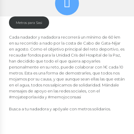
Metros para Sasi
Cada nadador y nadadora recorrerá un mínimo de 60 km
en su recorrido a nado por la costa de Cabo de Gata-Níjar
en agosto. Como el objetivo principal del reto deportivo, es
recaudar fondos para la Unidad Cris del Hospital de la Paz,
0
0
han decidido que todo el que quiera apoyarles
personalmente en su reto, puede colaborar con 1€ cada 10
1
1
metros. Esta es una forma de demostrarles, que todos nos
mojamos por su causa, y que aunque sean ellas las que están
2
2
en el agua, todos nos salpicamos de solidaridad. Mándale
3
3
mensajes de apoyo en las redes sociales, con el
#mojateporlavida y #memojoconsasi
4
4
5
5
Busca a tu nadadora y apóyale con metros solidarios.
6
6
METROS SOLIDARIOS