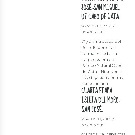
JOSÉ-SAN MIGUEL
DE CABO DE GATA.
26 AGOSTO, 2017
BY A70SIETE-
5ª y última etapa del
Reto: 10 personas
normales nadan la
franja costera del
Parque Natural Cabo
de Gata – Nïjar por la
investigación contra el
cáncer infantil.
CUARTA ETAPA.
ISLETA DEL MORO-
SAN JOSÉ.
25 AGOSTO, 2017
BY A70SIETE-
4ª Etapa. La Etapa más