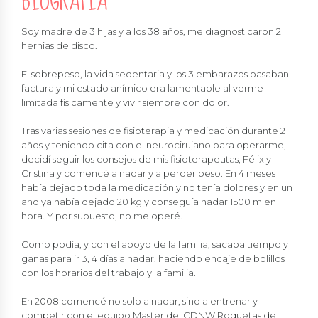
BIOGRAFÍA
Soy madre de 3 hijas y a los 38 años, me diagnosticaron 2
hernias de disco.
El sobrepeso, la vida sedentaria y los 3 embarazos pasaban
factura y mi estado anímico era lamentable al verme
limitada físicamente y vivir siempre con dolor.
Tras varias sesiones de fisioterapia y medicación durante 2
años y teniendo cita con el neurocirujano para operarme,
decidí seguir los consejos de mis fisioterapeutas, Félix y
Cristina y comencé a nadar y a perder peso. En 4 meses
había dejado toda la medicación y no tenía dolores y en un
año ya había dejado 20 kg y conseguía nadar 1500 m en 1
hora. Y por supuesto, no me operé.
Como podía, y con el apoyo de la familia, sacaba tiempo y
ganas para ir 3, 4 días a nadar, haciendo encaje de bolillos
con los horarios del trabajo y la familia.
En 2008 comencé no solo a nadar, sino a entrenar y
competir con el equipo Master del CDNW Roquetas de