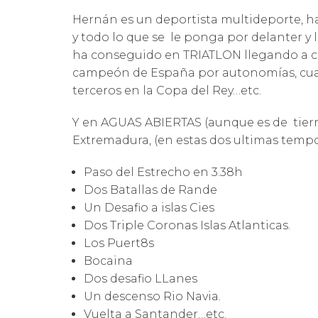
Hernán es un deportista multideporte, ha 
y todo lo que se le ponga por delanter y
ha conseguido en TRIATLON llegando a cla
campeón de España por autonomías, cua
terceros en la Copa del Rey…etc.
Y en AGUAS ABIERTAS (aunque es de tierr
Extremadura, (en estas dos ultimas tempo
Paso del Estrecho en 3.38h
Dos Batallas de Rande
Un Desafio a islas Cies
Dos Triple Coronas Islas Atlanticas.
Los Puert8s
Bocaina
Dos desafio LLanes
Un descenso Rio Navia.
Vuelta a Santander…etc.