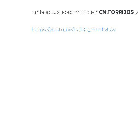
En la actualidad milito en
CN.TORRIJOS
https://youtu.be/nabG_mmJMkw
Noticias en las que aparece H
PRIMERA ETA
INFANTIL
22 AGOSTO, 201
1ª Etapa de 
QUINTO NADA
(BADAJOZ).
14 JUNIO, 2017
Conoce a otr