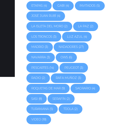
ETAPAS
(4)
GABI
(4)
INVITADOS
(5)
JOSÉ JUAN RUBÍ
(4)
LA ISLETA DEL MORO
(2)
LA PAZ
(2)
LOS TRONCOS
(3)
LUZ AZUL
(4)
MADRID
(3)
NADADORES
(27)
NAVARRA
(3)
OWS
(6)
PESCARTES
(14)
PEUGEOT
(3)
RADIO
(2)
RAFA MUÑOZ
(3)
ROQUETAS DE MAR
(9)
SAGRARIO
(4)
SASI
(8)
SERAFÍN
(2)
TURANIANA
(5)
TÍJOLA
(2)
VIDEO
(18)
N,