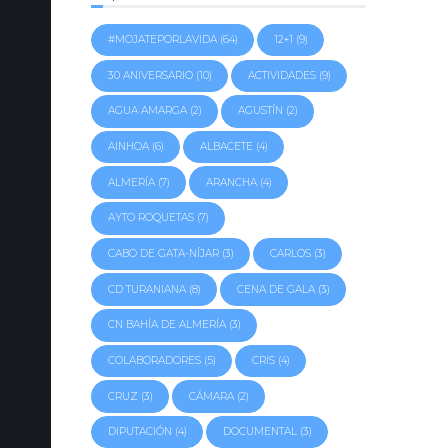
#MOJATEPORLAVIDA
(64)
12+1
(9)
30 ANIVERSARIO
(10)
ACTIVIDADES
(9)
AGUA AMARGA
(2)
AGUSTÍN
(2)
AINHOA
(6)
ALBACETE
(4)
ALMERÍA
(7)
ARANCHA
(4)
AYTO ROQUETAS
(7)
CABO DE GATA-NÍJAR
(3)
CARLOS
(3)
CD TURANIANA
(8)
CENA DE GALA
(3)
CN BAHÍA DE ALMERÍA
(3)
COLABORADORES
(5)
CRIS
(4)
CRUZ
(3)
CÁMARA
(2)
DIPUTACIÓN
(4)
DOCUMENTAL
(3)