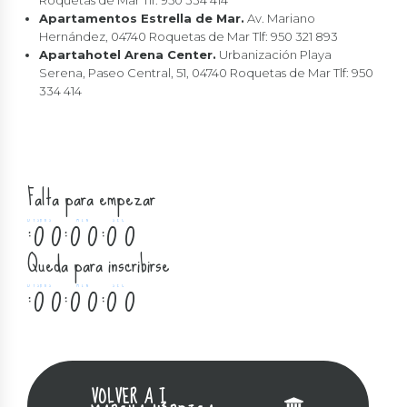
Roquetas de Mar Tlf: 950 334 414
Apartamentos Estrella de Mar.
Av. Mariano
Hernández, 04740 Roquetas de Mar Tlf: 950 321 893
Apartahotel Arena Center.
Urbanización Playa
Serena, Paseo Central, 51, 04740 Roquetas de Mar Tlf: 950
334 414
Falta para empezar
0
0
0
0
0
0
:
:
:
0
0
0
0
0
0
DYS
HRS
MIN
SEC
Queda para inscribirse
0
0
0
0
0
0
:
:
:
0
0
0
0
0
0
DYS
HRS
MIN
SEC
VOLVER A I