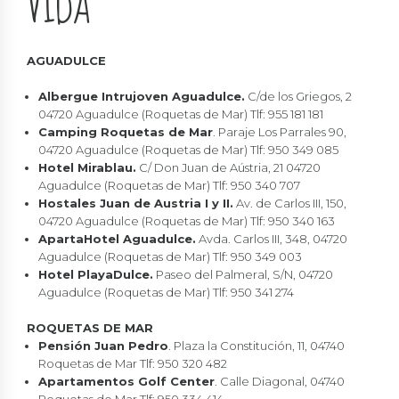
VIDA
AGUADULCE
Albergue Intrujoven Aguadulce.
C/de los Griegos, 2
04720 Aguadulce (Roquetas de Mar) Tlf: 955 181 181
Camping Roquetas de Mar
. Paraje Los Parrales 90,
04720 Aguadulce (Roquetas de Mar) Tlf: 950 349 085
Hotel Mirablau.
C/ Don Juan de Aústria, 21 04720
Aguadulce (Roquetas de Mar) Tlf: 950 340 707
Hostales Juan de Austria I y II.
Av. de Carlos III, 150,
04720 Aguadulce (Roquetas de Mar) Tlf: 950 340 163
ApartaHotel Aguadulce.
Avda. Carlos III, 348, 04720
Aguadulce (Roquetas de Mar) Tlf: 950 349 003
Hotel PlayaDulce.
Paseo del Palmeral, S/N, 04720
Aguadulce (Roquetas de Mar) Tlf: 950 341 274
ROQUETAS DE MAR
Pensión Juan Pedro
. Plaza la Constitución, 11, 04740
Roquetas de Mar Tlf: 950 320 482
Apartamentos Golf Center
. Calle Diagonal, 04740