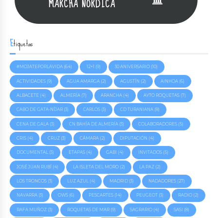
MARCHA NÓRDICA
Etiquetas
#MOJATEPORLAVIDA
(64)
12+1
(9)
30 ANIVERSARIO
(10)
ACTIVIDADES
(9)
AGUA AMARGA
(2)
AGUSTÍN
(2)
AINHOA
(6)
ALBACETE
(4)
ALMERÍA
(7)
ARANCHA
(4)
AYTO ROQUETAS
(7)
CABO DE GATA-NÍJAR
(3)
CARLOS
(3)
CD TURANIANA
(8)
CENA DE GALA
(3)
CN BAHÍA DE ALMERÍA
(3)
COLABORADORES
(5)
CRIS
(4)
CRUZ
(3)
CÁMARA
(2)
DIPUTACIÓN
(4)
DOCUMENTAL
(3)
ETAPAS
(4)
GABI
(4)
INVITADOS
(5)
JOSÉ JUAN RUBÍ
(4)
LA ISLETA DEL MORO
(2)
LA PAZ
(2)
LOS TRONCOS
(3)
LUZ AZUL
(4)
MADRID
(3)
NADADORES
(27)
NAVARRA
(3)
OWS
(6)
PESCARTES
(14)
PEUGEOT
(3)
RADIO
(2)
RAFA MUÑOZ
(3)
ROQUETAS DE MAR
(9)
SAGRARIO
(4)
SASI
(8)