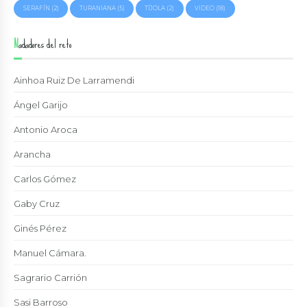
SERAFÍN
(2)
TURANIANA
(5)
TÍJOLA
(2)
VIDEO
(18)
Nadadores del reto
Ainhoa Ruiz De Larramendi
Ángel Garijo
Antonio Aroca
Arancha
Carlos Gómez
Gaby Cruz
Ginés Pérez
Manuel Cámara.
Sagrario Carrión
Sasi Barroso