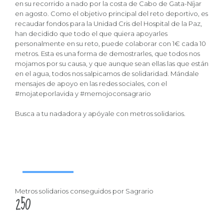
en su recorrido a nado por la costa de Cabo de Gata-Níjar
en agosto. Como el objetivo principal del reto deportivo, es
recaudar fondos para la Unidad Cris del Hospital de la Paz,
0
han decidido que todo el que quiera apoyarles
personalmente en su reto, puede colaborar con 1€ cada 10
1
metros. Esta es una forma de demostrarles, que todos nos
mojamos por su causa, y que aunque sean ellas las que están
2
en el agua, todos nos salpicamos de solidaridad. Mándale
3
mensajes de apoyo en las redes sociales, con el
#mojateporlavida y #memojoconsagrario
4
0
5
Busca a tu nadadora y apóyale con metros solidarios.
1
6
2
7
METROS SOLIDARIOS
Ayuda a Sagrario
0
3
8
1
4
9
Metros solidarios conseguidos por Sagrario
2
5
0
3
6
Noticias en las que aparece Sagrario