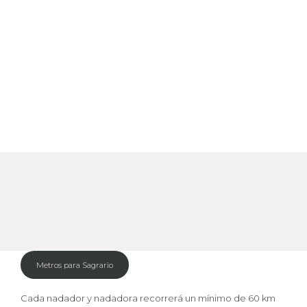
SECRETARIADO DE DIRECCIÓN
GESTION MARKETING PARA PYMES
PREVENCION RIESGOS LABORALES
ADMINISTRATIVO CONTABLE
SECRETARIA DE DIRECCION
OFIMATICA
Metros para Sagrario
Cada nadador y nadadora recorrerá un mínimo de 60 km