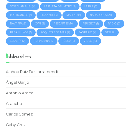
JOSÉ JUAN RUBÍ
(4)
LA ISLETA DEL MORO
(2)
LA PAZ
(2)
LOS TRONCOS
(3)
LUZ AZUL
(4)
MADRID
(3)
NADADORES
(27)
NAVARRA
(3)
OWS
(6)
PESCARTES
(14)
PEUGEOT
(3)
RADIO
(2)
RAFA MUÑOZ
(3)
ROQUETAS DE MAR
(9)
SAGRARIO
(4)
SASI
(8)
SERAFÍN
(2)
TURANIANA
(5)
TÍJOLA
(2)
VIDEO
(18)
Nadadores del reto
Ainhoa Ruiz De Larramendi
Ángel Garijo
Antonio Aroca
Arancha
Carlos Gómez
Gaby Cruz