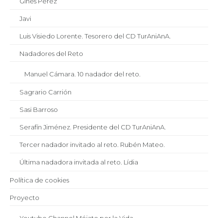
Ginés Pérez
Javi
Luis Visiedo Lorente. Tesorero del CD TurAniAnA.
Nadadores del Reto
Manuel Cámara. 10 nadador del reto.
Sagrario Carrión
Sasi Barroso
Serafín Jiménez. Presidente del CD TurAniAnA.
Tercer nadador invitado al reto. Rubén Mateo.
Última nadadora invitada al reto. Lídia
Política de cookies
Proyecto
Youtube Channel Mójate por la Vida