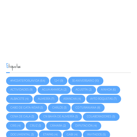
Etiquetas
#MOJATEPORLAVIDA
(64)
12+1
(9)
30 ANIVERSARIO
(10)
ACTIVIDADES
(9)
AGUA AMARGA
(2)
AGUSTÍN
(2)
AINHOA
(6)
ALBACETE
(4)
ALMERÍA
(7)
ARANCHA
(4)
AYTO ROQUETAS
(7)
CABO DE GATA-NÍJAR
(3)
CARLOS
(3)
CD TURANIANA
(8)
CENA DE GALA
(3)
CN BAHÍA DE ALMERÍA
(3)
COLABORADORES
(5)
CRIS
(4)
CRUZ
(3)
CÁMARA
(2)
DIPUTACIÓN
(4)
DOCUMENTAL
(3)
ETAPAS
(4)
GABI
(4)
INVITADOS
(5)