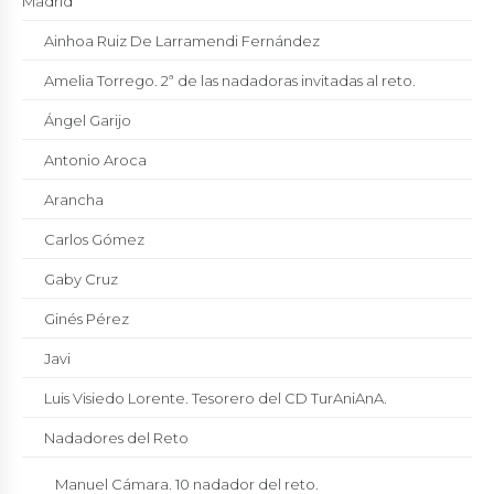
Madrid
Ainhoa Ruiz De Larramendi Fernández
Amelia Torrego. 2ª de las nadadoras invitadas al reto.
Ángel Garijo
Antonio Aroca
Arancha
Carlos Gómez
Gaby Cruz
Ginés Pérez
Javi
Luis Visiedo Lorente. Tesorero del CD TurAniAnA.
Nadadores del Reto
Manuel Cámara. 10 nadador del reto.