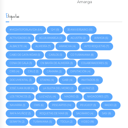
Amarga
Etiquetas
#MOJATEPORLAVIDA
(64)
12+1
(9)
30 ANIVERSARIO
(10)
ACTIVIDADES
(9)
AGUA AMARGA
(2)
AGUSTÍN
(2)
AINHOA
(6)
ALBACETE
(4)
ALMERÍA
(7)
ARANCHA
(4)
AYTO ROQUETAS
(7)
CABO DE GATA-NÍJAR
(3)
CARLOS
(3)
CD TURANIANA
(8)
CENA DE GALA
(3)
CN BAHÍA DE ALMERÍA
(3)
COLABORADORES
(5)
CRIS
(4)
CRUZ
(3)
CÁMARA
(2)
DIPUTACIÓN
(4)
DOCUMENTAL
(3)
ETAPAS
(4)
GABI
(4)
INVITADOS
(5)
JOSÉ JUAN RUBÍ
(4)
LA ISLETA DEL MORO
(2)
LA PAZ
(2)
LOS TRONCOS
(3)
LUZ AZUL
(4)
MADRID
(3)
NADADORES
(27)
NAVARRA
(3)
OWS
(6)
PESCARTES
(14)
PEUGEOT
(3)
RADIO
(2)
RAFA MUÑOZ
(3)
ROQUETAS DE MAR
(9)
SAGRARIO
(4)
SASI
(8)
SERAFÍN
(2)
TURANIANA
(5)
TÍJOLA
(2)
VIDEO
(18)