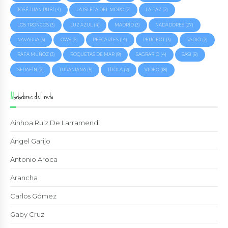
JOSÉ JUAN RUBÍ
(4)
LA ISLETA DEL MORO
(2)
LA PAZ
(2)
LOS TRONCOS
(3)
LUZ AZUL
(4)
MADRID
(3)
NADADORES
(27)
NAVARRA
(3)
OWS
(6)
PESCARTES
(14)
PEUGEOT
(3)
RADIO
(2)
RAFA MUÑOZ
(3)
ROQUETAS DE MAR
(9)
SAGRARIO
(4)
SASI
(8)
SERAFÍN
(2)
TURANIANA
(5)
TÍJOLA
(2)
VIDEO
(18)
Nadadores del reto
Ainhoa Ruiz De Larramendi
Ángel Garijo
Antonio Aroca
Arancha
Carlos Gómez
Gaby Cruz