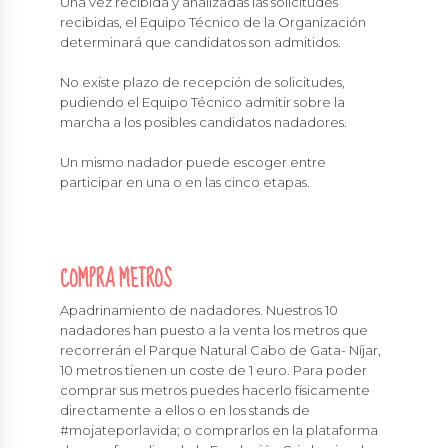
Una vez recibida y analizadas las solicitudes
recibidas, el Equipo Técnico de la Organización
determinará que candidatos son admitidos.
No existe plazo de recepción de solicitudes,
pudiendo el Equipo Técnico admitir sobre la
marcha a los posibles candidatos nadadores.
Un mismo nadador puede escoger entre
participar en una o en las cinco etapas.
COMPRA METROS
Apadrinamiento de nadadores. Nuestros 10
nadadores han puesto a la venta los metros que
recorrerán el Parque Natural Cabo de Gata- Níjar,
10 metros tienen un coste de 1 euro. Para poder
comprar sus metros puedes hacerlo físicamente
directamente a ellos o en los stands de
#mojateporlavida; o comprarlos en la plataforma