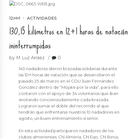
12H+1
ACTIVIDADES
130,15 kilómetros en 12+1 horas de natación
ininterrumpidas
by M Luz Arráez
0
140 nadadores dieron brazadas solidarias durante
las 12+1 horas de natación que se desarrollaron el
pasado 25 de marzo en el CDU Juan Fernández
González dentro de “Mójate por la vida”, para ello
contaron con el apoyo de 34 voluntarios que iban
anotando concienzudamente cada brazada.
Lograron sumar el doble del recorrido al que
tendrán que enfrentarse nuestros 10 nadadores en
agosto, un buen entrenamiento sí señor.
En esta actividad participaron nadadores de los
clubes almerienses: CN Almería, CN Ego, CN Berja,