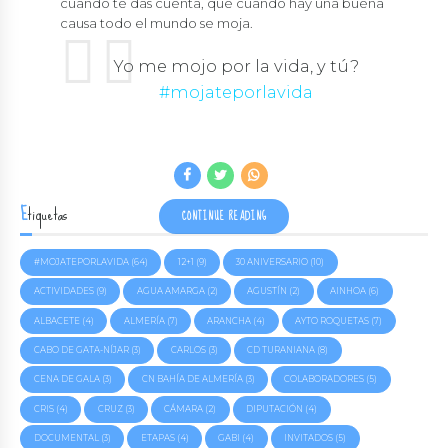
cuando te das cuenta, que cuando hay una buena
causa todo el mundo se moja.
Yo me mojo por la vida, y tú?
#mojateporlavida
Etiquetas
CONTINUE READING
#MOJATEPORLAVIDA
(64)
12+1
(9)
30 ANIVERSARIO
(10)
ACTIVIDADES
(9)
AGUA AMARGA
(2)
AGUSTÍN
(2)
AINHOA
(6)
ALBACETE
(4)
ALMERÍA
(7)
ARANCHA
(4)
AYTO ROQUETAS
(7)
CABO DE GATA-NÍJAR
(3)
CARLOS
(3)
CD TURANIANA
(8)
CENA DE GALA
(3)
CN BAHÍA DE ALMERÍA
(3)
COLABORADORES
(5)
CRIS
(4)
CRUZ
(3)
CÁMARA
(2)
DIPUTACIÓN
(4)
DOCUMENTAL
(3)
ETAPAS
(4)
GABI
(4)
INVITADOS
(5)