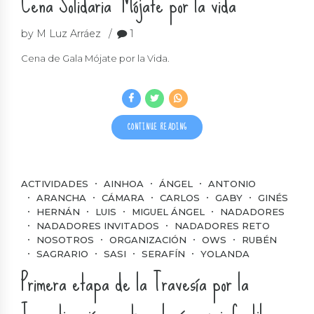
Cena Solidaria “Mójate por la vida”
by M Luz Arráez
1
Cena de Gala Mójate por la Vida.
CONTINUE READING
ACTIVIDADES
AINHOA
ÁNGEL
ANTONIO
ARANCHA
CÁMARA
CARLOS
GABY
GINÉS
HERNÁN
LUIS
MIGUEL ÁNGEL
NADADORES
NADADORES INVITADOS
NADADORES RETO
NOSOTROS
ORGANIZACIÓN
OWS
RUBÉN
SAGRARIO
SASI
SERAFÍN
YOLANDA
Primera etapa de la Travesía por la