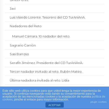
Javi
Luis Visiedo Lorente. Tesorero del CD TurAniAnA.
Nadadores del Reto
Manuel Cámara. 10 nadador del reto.
Sagrario Carrión
Sasi Barroso
Serafín Jiménez. Presidente del CD TurAniAnA.
Tercer nadador invitado al reto. Rubén Mateo.
Última nadadora invitada al reto. Lídia
Política de cookies
Este sitio web utiliza cookies para que usted tenga la mejor experiencia de
usuario. Si continúa navegando está dando su consentimiento para la
aceptación de las mencionadas cookies y la aceptación de nuestra
política de
Proyecto
cookies
, pinche el enlace para mayor información.
plugin cookies
ACEPTAR
Youtube Channel Mójate por la Vida