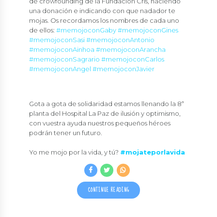
de crowfounding de la Fundación Cris, haciendo
una donación e indicando con que nadador te
mojas. Os recordamos los nombres de cada uno
de ellos:
#memojoconGaby #memojoconGines
#memojoconSasi #memojoconAntonio
#memojoconAinhoa #memojoconArancha
#memojoconSagrario #memojoconCarlos
#memojoconAngel #memojoconJavier
Gota a gota de solidaridad estamos llenando la 8ª
planta del Hospital La Paz de ilusión y optimismo,
con vuestra ayuda nuestros pequeños héroes
podrán tener un futuro.
Yo me mojo por la vida, y tú?
#mojateporlavida
CONTINUE READING