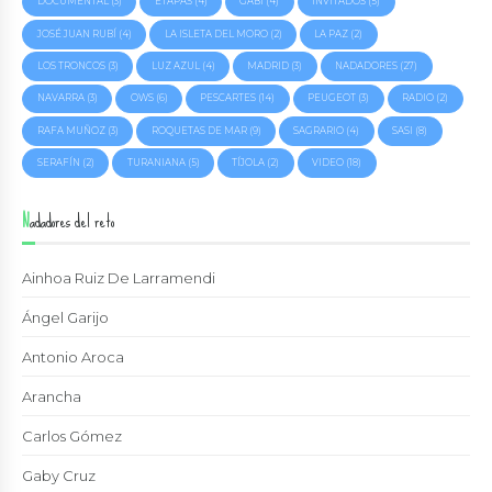
DOCUMENTAL
(3)
ETAPAS
(4)
GABI
(4)
INVITADOS
(5)
JOSÉ JUAN RUBÍ
(4)
LA ISLETA DEL MORO
(2)
LA PAZ
(2)
LOS TRONCOS
(3)
LUZ AZUL
(4)
MADRID
(3)
NADADORES
(27)
NAVARRA
(3)
OWS
(6)
PESCARTES
(14)
PEUGEOT
(3)
RADIO
(2)
RAFA MUÑOZ
(3)
ROQUETAS DE MAR
(9)
SAGRARIO
(4)
SASI
(8)
SERAFÍN
(2)
TURANIANA
(5)
TÍJOLA
(2)
VIDEO
(18)
Nadadores del reto
Ainhoa Ruiz De Larramendi
Ángel Garijo
Antonio Aroca
Arancha
Carlos Gómez
Gaby Cruz