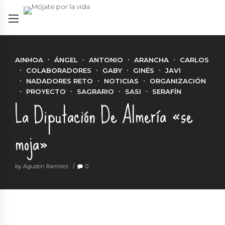
AINHOA
ÁNGEL
ANTONIO
ARANCHA
CARLOS
COLABORADORES
GABY
GINÉS
JAVI
NADADORES RETO
NOTICIAS
ORGANIZACIÓN
PROYECTO
SAGRARIO
SASI
SERAFÍN
La Diputación De Almería «se
moja»
by Agustín Ramírez
0