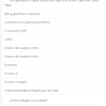
5 Etapas para cubrir los 60 klm del Litoral de Cabo de Gata-
Níjar
Blog grid four columns
CONTACTA CON NOSOTROS
Contacto 2017
CRIS
Diario de nuestro reto
Diario de nuestro reto
Eventos
Footer 2
Footer mójate
I Marcha Nódica Mójate por la Vida
¿Cómo llegar a la Salida?