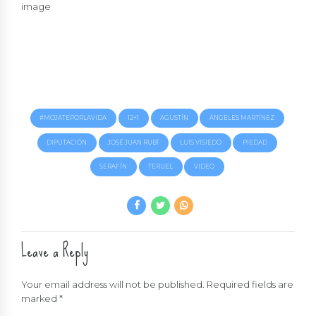
#MOJATEPORLAVIDA
12+1
AGUSTÍN
ÁNGELES MARTÍNEZ
DIPUTACIÓN
JOSÉ JUAN RUBÍ
LUIS VISIEDO
PIEDAD
SERAFÍN
TERUEL
VIDEO
Leave a Reply
Your email address will not be published. Required fields are
marked *