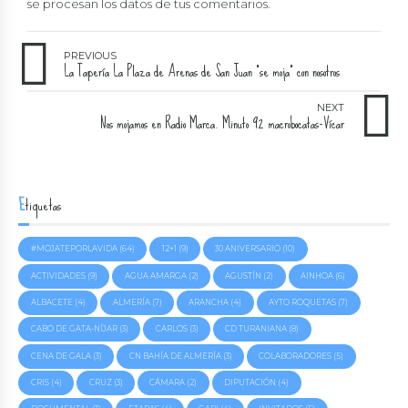
se procesan los datos de tus comentarios
.
PREVIOUS
La Tapería La Plaza de Arenas de San Juan "se moja" con nosotros
NEXT
Nos mojamos en Radio Marca. Minuto 92 macrobocatas-Vícar
Etiquetas
#MOJATEPORLAVIDA
(64)
12+1
(9)
30 ANIVERSARIO
(10)
ACTIVIDADES
(9)
AGUA AMARGA
(2)
AGUSTÍN
(2)
AINHOA
(6)
ALBACETE
(4)
ALMERÍA
(7)
ARANCHA
(4)
AYTO ROQUETAS
(7)
CABO DE GATA-NÍJAR
(3)
CARLOS
(3)
CD TURANIANA
(8)
CENA DE GALA
(3)
CN BAHÍA DE ALMERÍA
(3)
COLABORADORES
(5)
CRIS
(4)
CRUZ
(3)
CÁMARA
(2)
DIPUTACIÓN
(4)