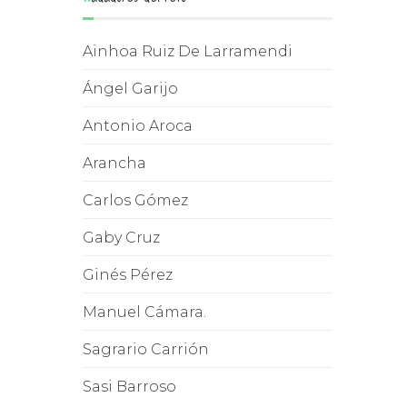
a el
Ainhoa Ruiz De Larramendi
Ángel Garijo
Antonio Aroca
Arancha
Carlos Gómez
 el
Gaby Cruz
Ginés Pérez
Manuel Cámara.
Sagrario Carrión
 en
Sasi Barroso
NCER