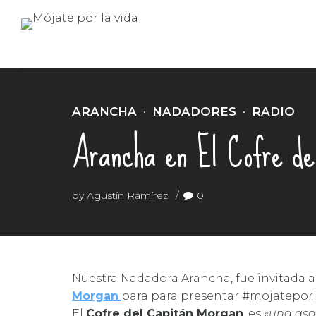
ARANCHA
NADADORES
RADIO
Arancha en El Cofre de
by Agustín Ramírez
0
Nuestra Nadadora Arancha, fue invitada 
Morgan
para para presentar #mojateporl
El
Cofre del Capitán Morgan
, es «
una aso