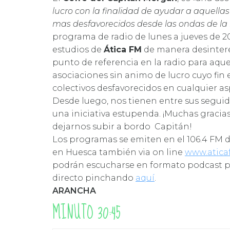
lucro con la finalidad de ayudar a aquellas
mas desfavorecidos desde las ondas de la 
programa de radio de lunes a jueves de 20
estudios de
Ática FM
de manera desintere
punto de referencia en la radio para aque
asociaciones sin animo de lucro cuyo fin 
colectivos desfavorecidos en cualquier asp
Desde luego, nos tienen entre sus seguid
una iniciativa estupenda. ¡Muchas gracias
dejarnos subir a bordo Capitán!
Los programas se emiten en el 106.4 FM 
en Huesca también via on line
www.atica
podrán escucharse en formato podcast po
directo pinchando
aquí
.
ARANCHA
MINUTO 30:45