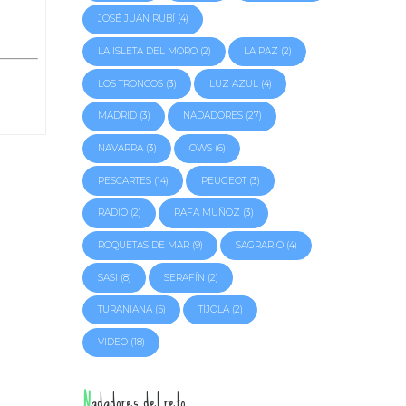
JOSÉ JUAN RUBÍ
(4)
LA ISLETA DEL MORO
(2)
LA PAZ
(2)
LOS TRONCOS
(3)
LUZ AZUL
(4)
MADRID
(3)
NADADORES
(27)
NAVARRA
(3)
OWS
(6)
PESCARTES
(14)
PEUGEOT
(3)
RADIO
(2)
RAFA MUÑOZ
(3)
ROQUETAS DE MAR
(9)
SAGRARIO
(4)
SASI
(8)
SERAFÍN
(2)
a 8
TURANIANA
(5)
TÍJOLA
(2)
VIDEO
(18)
Nadadores del reto
ostera