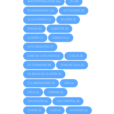
#MOJATEPORLAVIDA
(64)
12+1
(9)
30 ANIVERSARIO
(10)
ACTIVIDADES
(9)
AGUA AMARGA
(2)
AGUSTÍN
(2)
AINHOA
(6)
ALBACETE
(4)
ALMERÍA
(7)
ARANCHA
(4)
AYTO ROQUETAS
(7)
CABO DE GATA-NÍJAR
(3)
CARLOS
(3)
CD TURANIANA
(8)
CENA DE GALA
(3)
CN BAHÍA DE ALMERÍA
(3)
COLABORADORES
(5)
CRIS
(4)
CRUZ
(3)
CÁMARA
(2)
DIPUTACIÓN
(4)
DOCUMENTAL
(3)
ETAPAS
(4)
GABI
(4)
INVITADOS
(5)