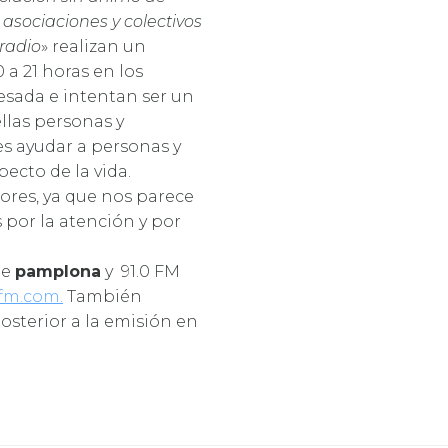
 asociaciones y colectivos
radio
» realizan un
 a 21 horas en los
NADADORA POR NAVARRA
Arancha
sada e intentan ser un
llas personas y
es ayudar a personas y
ecto de la vida.
ores, ya que nos parece
 por la atención y por
de
pamplona
y 91.0 FM
fm.com.
También
sterior a la emisión en