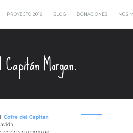
PROYECTO 2019
BLOG
DONACIONES
NOS 
l Capitán Morgan.
NADADORA POR NAVARRA
Arancha
al
Cofre del Capitan
avida.
ciación sin animo de