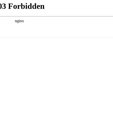
rancha
N DE LA UNIDAD CRIS EN EL HOSPITAL DE LA PAZ
BY AGUSTÍN RAMÍREZ
 sueño, la inauguración de la Unidad Cris en la Plant
 de la Paz de Madrid.
A. SAN JOSÉ-SAN MIGUEL DE CABO DE GATA.
7
BY AGUSTÍN RAMÍREZ
etapa del Reto: 10 personas normales nadan la franja c