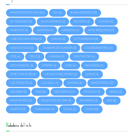
#MOJATEPORLAVIDA
(64)
12+1
(9)
30 ANIVERSARIO
(10)
ACTIVIDADES
(9)
AGUA AMARGA
(2)
AGUSTÍN
(2)
AINHOA
(6)
ALBACETE
(4)
ALMERÍA
(7)
ARANCHA
(4)
AYTO ROQUETAS
(7)
CABO DE GATA-NÍJAR
(3)
CARLOS
(3)
CD TURANIANA
(8)
CENA DE GALA
(3)
CN BAHÍA DE ALMERÍA
(3)
COLABORADORES
(5)
CRIS
(4)
CRUZ
(3)
CÁMARA
(2)
DIPUTACIÓN
(4)
DOCUMENTAL
(3)
ETAPAS
(4)
GABI
(4)
INVITADOS
(5)
JOSÉ JUAN RUBÍ
(4)
LA ISLETA DEL MORO
(2)
LA PAZ
(2)
LOS TRONCOS
(3)
LUZ AZUL
(4)
MADRID
(3)
NADADORES
(27)
NAVARRA
(3)
OWS
(6)
PESCARTES
(14)
PEUGEOT
(3)
RADIO
(2)
RAFA MUÑOZ
(3)
ROQUETAS DE MAR
(9)
SAGRARIO
(4)
SASI
(8)
SERAFÍN
(2)
TURANIANA
(5)
TÍJOLA
(2)
VIDEO
(18)
Nadadores del reto