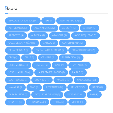
Etiquetas
CONTINUE READING
#MOJATEPORLAVIDA
(64)
12+1
(9)
30 ANIVERSARIO
(10)
ACTIVIDADES
(9)
AGUA AMARGA
(2)
AGUSTÍN
(2)
AINHOA
(6)
ALBACETE
(4)
ALMERÍA
(7)
ARANCHA
(4)
AYTO ROQUETAS
(7)
CABO DE GATA-NÍJAR
(3)
CARLOS
(3)
CD TURANIANA
(8)
CENA DE GALA
(3)
CN BAHÍA DE ALMERÍA
(3)
COLABORADORES
(5)
CRIS
(4)
CRUZ
(3)
CÁMARA
(2)
DIPUTACIÓN
(4)
DOCUMENTAL
(3)
ETAPAS
(4)
GABI
(4)
INVITADOS
(5)
JOSÉ JUAN RUBÍ
(4)
LA ISLETA DEL MORO
(2)
LA PAZ
(2)
LOS TRONCOS
(3)
LUZ AZUL
(4)
MADRID
(3)
NADADORES
(27)
NAVARRA
(3)
OWS
(6)
PESCARTES
(14)
PEUGEOT
(3)
RADIO
(2)
RAFA MUÑOZ
(3)
ROQUETAS DE MAR
(9)
SAGRARIO
(4)
SASI
(8)
SERAFÍN
(2)
TURANIANA
(5)
TÍJOLA
(2)
VIDEO
(18)