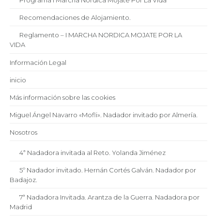
Programa I Marcha Nórdica Mójate Por La Vida
Recomendaciones de Alojamiento.
Reglamento – I MARCHA NORDICA MOJATE POR LA
VIDA
Información Legal
inicio
Más información sobre las cookies
Miguel Ángel Navarro «Mofli». Nadador invitado por Almería.
Nosotros
4ª Nadadora invitada al Reto. Yolanda Jiménez
5º Nadador invitado. Hernán Cortés Galván. Nadador por
Badajoz.
7ª Nadadora Invitada. Arantza de la Guerra. Nadadora por
Madrid