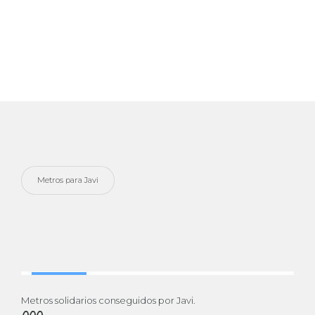
TRABAJO
Metros para Javi
METROS SOLIDARIOS
Ayuda a Javi
Metros solidarios conseguidos por Javi.