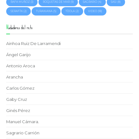
RAFA MUÑOZ
(3)
ROQUETAS DE MAR
(9)
SAGRARIO
(4)
SASI
(8)
SERAFÍN
(2)
TURANIANA
(5)
TÍJOLA
(2)
VIDEO
(18)
Nadadores del reto
Ainhoa Ruiz De Larramendi
Ángel Garijo
Antonio Aroca
Arancha
Carlos Gómez
Gaby Cruz
Ginés Pérez
Manuel Cámara.
Sagrario Carrión