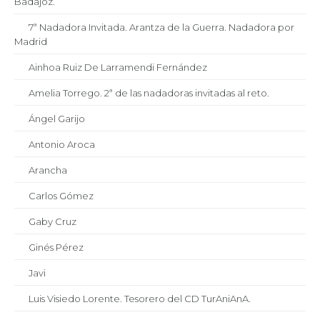
Badajoz.
7ª Nadadora Invitada. Arantza de la Guerra. Nadadora por
Madrid
Ainhoa Ruiz De Larramendi Fernández
Amelia Torrego. 2ª de las nadadoras invitadas al reto.
Ángel Garijo
Antonio Aroca
Arancha
Carlos Gómez
Gaby Cruz
Ginés Pérez
Javi
Luis Visiedo Lorente. Tesorero del CD TurAniAnA.