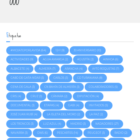
0
0
0
1
1
1
2
2
2
3
3
3
METROS SOLIDARIOS
Ayuda a Javi
Etiquetas
4
4
4
5
5
5
#MOJATEPORLAVIDA
(64)
12+1
(9)
30 ANIVERSARIO
(10)
6
6
6
ACTIVIDADES
(9)
AGUA AMARGA
(2)
AGUSTÍN
(2)
AINHOA
(6)
7
7
7
ALBACETE
(4)
ALMERÍA
(7)
ARANCHA
(4)
AYTO ROQUETAS
(7)
8
8
8
CABO DE GATA-NÍJAR
(3)
CARLOS
(3)
CD TURANIANA
(8)
9
9
9
CENA DE GALA
(3)
CN BAHÍA DE ALMERÍA
(3)
COLABORADORES
(5)
0
0
0
CRIS
(4)
CRUZ
(3)
CÁMARA
(2)
DIPUTACIÓN
(4)
DOCUMENTAL
(3)
ETAPAS
(4)
GABI
(4)
INVITADOS
(5)
JOSÉ JUAN RUBÍ
(4)
LA ISLETA DEL MORO
(2)
LA PAZ
(2)
LOS TRONCOS
(3)
LUZ AZUL
(4)
MADRID
(3)
NADADORES
(27)
NAVARRA
(3)
OWS
(6)
PESCARTES
(14)
PEUGEOT
(3)
RADIO
(2)