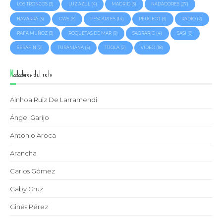
LOS TRONCOS
(3)
LUZ AZUL
(4)
MADRID
(3)
NADADORES
(27)
NAVARRA
(3)
OWS
(6)
PESCARTES
(14)
PEUGEOT
(3)
RADIO
(2)
RAFA MUÑOZ
(3)
ROQUETAS DE MAR
(9)
SAGRARIO
(4)
SASI
(8)
SERAFÍN
(2)
TURANIANA
(5)
TÍJOLA
(2)
VIDEO
(18)
Nadadores del reto
Ainhoa Ruiz De Larramendi
Ángel Garijo
Antonio Aroca
Arancha
Carlos Gómez
Gaby Cruz
Ginés Pérez