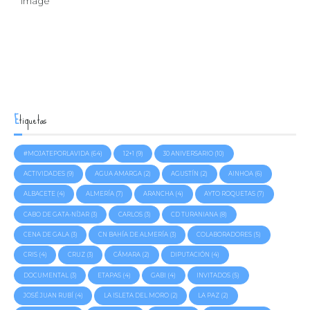
Etiquetas
#MOJATEPORLAVIDA
(64)
12+1
(9)
30 ANIVERSARIO
(10)
ACTIVIDADES
(9)
AGUA AMARGA
(2)
AGUSTÍN
(2)
AINHOA
(6)
ALBACETE
(4)
ALMERÍA
(7)
ARANCHA
(4)
AYTO ROQUETAS
(7)
CABO DE GATA-NÍJAR
(3)
CARLOS
(3)
CD TURANIANA
(8)
CENA DE GALA
(3)
CN BAHÍA DE ALMERÍA
(3)
COLABORADORES
(5)
CRIS
(4)
CRUZ
(3)
CÁMARA
(2)
DIPUTACIÓN
(4)
DOCUMENTAL
(3)
ETAPAS
(4)
GABI
(4)
INVITADOS
(5)
JOSÉ JUAN RUBÍ
(4)
LA ISLETA DEL MORO
(2)
LA PAZ
(2)