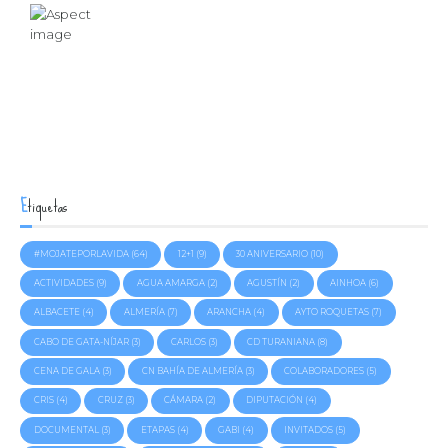
Etiquetas
#MOJATEPORLAVIDA
(64)
12+1
(9)
30 ANIVERSARIO
(10)
ACTIVIDADES
(9)
AGUA AMARGA
(2)
AGUSTÍN
(2)
AINHOA
(6)
ALBACETE
(4)
ALMERÍA
(7)
ARANCHA
(4)
AYTO ROQUETAS
(7)
CABO DE GATA-NÍJAR
(3)
CARLOS
(3)
CD TURANIANA
(8)
CENA DE GALA
(3)
CN BAHÍA DE ALMERÍA
(3)
COLABORADORES
(5)
CRIS
(4)
CRUZ
(3)
CÁMARA
(2)
DIPUTACIÓN
(4)
DOCUMENTAL
(3)
ETAPAS
(4)
GABI
(4)
INVITADOS
(5)