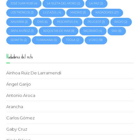
JOSÉ JUAN RUBÍ
(4)
LA ISLETA DEL MORO
(2)
LA PAZ
(2)
LOS TRONCOS
(3)
LUZ AZUL
(4)
MADRID
(3)
NADADORES
(27)
NAVARRA
(3)
OWS
(6)
PESCARTES
(14)
PEUGEOT
(3)
RADIO
(2)
RAFA MUÑOZ
(3)
ROQUETAS DE MAR
(9)
SAGRARIO
(4)
SASI
(8)
SERAFÍN
(2)
TURANIANA
(5)
TÍJOLA
(2)
VIDEO
(18)
Nadadores del reto
Ainhoa Ruiz De Larramendi
Ángel Garijo
Antonio Aroca
Arancha
Carlos Gómez
Gaby Cruz