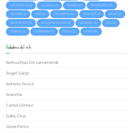
LOS TRONCOS
(3)
LUZ AZUL
(4)
MADRID
(3)
NADADORES
(27)
NAVARRA
(3)
OWS
(6)
PESCARTES
(14)
PEUGEOT
(3)
RADIO
(2)
RAFA MUÑOZ
(3)
ROQUETAS DE MAR
(9)
SAGRARIO
(4)
SASI
(8)
SERAFÍN
(2)
TURANIANA
(5)
TÍJOLA
(2)
VIDEO
(18)
Nadadores del reto
Ainhoa Ruiz De Larramendi
Ángel Garijo
Antonio Aroca
Arancha
Carlos Gómez
Gaby Cruz
Ginés Pérez