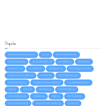
by Agustín Ramírez
0
Tercera Etapa del Reto. Ecuador de la travesía en La Isleta
del Moro: el desembarco de la solidaridad
Etiquetas
CONTINUE READING
#MOJATEPORLAVIDA
(64)
12+1
(9)
30 ANIVERSARIO
(10)
ACTIVIDADES
(9)
AGUA AMARGA
(2)
AGUSTÍN
(2)
AINHOA
(6)
ALBACETE
(4)
ALMERÍA
(7)
ARANCHA
(4)
AYTO ROQUETAS
(7)
CABO DE GATA-NÍJAR
(3)
CARLOS
(3)
CD TURANIANA
(8)
CENA DE GALA
(3)
CN BAHÍA DE ALMERÍA
(3)
COLABORADORES
(5)
CRIS
(4)
CRUZ
(3)
CÁMARA
(2)
DIPUTACIÓN
(4)
DOCUMENTAL
(3)
ETAPAS
(4)
GABI
(4)
INVITADOS
(5)
JOSÉ JUAN RUBÍ
(4)
LA ISLETA DEL MORO
(2)
LA PAZ
(2)