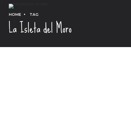
HOME
TAG
La Isleta del Moro
ACTIVIDADES
AINHOA
ÁNGEL
ANTONIO
ARANCHA
CARLOS
GABY
GINÉS
NADADORES
NADADORES INVITADOS
NADADORES RETO
NOSOTROS
ORGANIZACIÓN
OWS
SAGRARIO
SASI